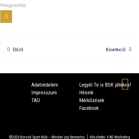
Megosztás
Előző
Következő
Adatvédelem
Legyél Te is BSK játékos!
Impresszum
Híreink
TAO
Mérkőzések
Facebook
©2020 Borsod Sport Klub – Minden jog fenntartva
Készítette: V.AD Marketing