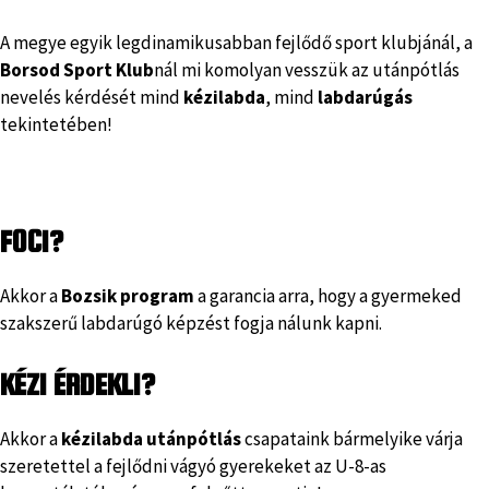
A megye egyik legdinamikusabban fejlődő sport klubjánál, a
Borsod Sport Klub
nál mi komolyan vesszük az utánpótlás
nevelés kérdését mind
kézilabda
, mind
labdarúgás
tekintetében!
FOCI?
Akkor a
Bozsik program
a garancia arra, hogy a gyermeked
szakszerű labdarúgó képzést fogja nálunk kapni.
KÉZI ÉRDEKLI?
Akkor a
kézilabda utánpótlás
csapataink bármelyike várja
szeretettel a fejlődni vágyó gyerekeket az U-8-as