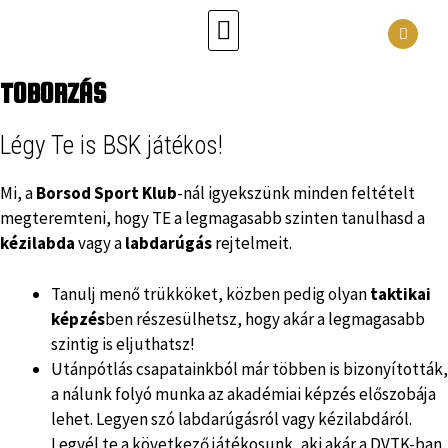
TOBORZÁS
Légy Te is BSK játékos!
Mi, a
Borsod Sport Klub
-nál igyekszünk minden feltételt
megteremteni, hogy TE a legmagasabb szinten tanulhasd a
kézilabda
vagy a
labdarúgás
rejtelmeit.
Tanulj menő trükköket, közben pedig olyan
taktikai
képzés
ben részesülhetsz, hogy akár a legmagasabb
szintig is eljuthatsz!
Utánpótlás csapatainkból már többen is bizonyították,
a nálunk folyó munka az akadémiai képzés előszobája
lehet. Legyen szó labdarúgásról vagy kézilabdáról.
Legyél te a következő játékosunk, aki akár a DVTK-ban,