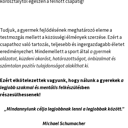
korosztálytól egészen a felnőtt csapatig!
Tudjuk, a gyermek fejlődésének meghatározó eleme a
testmozgás mellett a közösségi élmények szerzése. Ezért a
csapathoz való tartozás, teljesebb és ingergazdagabb életet
eredményezhet. Mindemellett a sport által
a gyermek
alázatot, küzdeni akarást, határozottságot, önbizalmat és
számtalan pozitív tulajdonságot alakíthat ki.
Ezért elkötelezettek vagyunk, hogy nálunk a gyerekek
a
legjobb szakmai és mentális felkészülés
ben
részesülhessenek!
„Mindannyiunk célja legjobbnak lenni a legjobbak között.”
Michael Schumacher