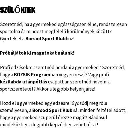
SZÜLŐKNEK
Szeretnéd, ha a gyermeked egészségesen élne, rendszeresen
sportolna és mindezt megfelelő körülmények között?
Gyertek el a
Borsod Sport Klub
hoz!
Próbáljátok ki magatokat nálunk!
Profi edzésekre szeretnéd hordani a gyermeked? Szeretnéd,
hogy a
BOZSIK Program
ban vegyen részt? Vagy profi
kézilabda utánpótlás
csapatban szeretnéd növelni a
sportszeretetét? Akkor a legjobb helyen jársz!
Hozd el a gyermeked egy edzésre! Győződj meg róla
személyesen, a
Borsod Sport Klub
nál minden feltétel adott,
hogy a gyermeked szuperül érezze magát! Ráadásul
mindeközben a legjobb képzésben vehet részt!