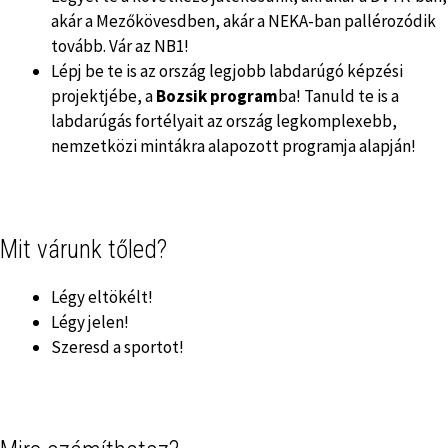
akár a Mezőkövesdben, akár a NEKA-ban pallérozódik
tovább. Vár az NB1!
Lépj be te is az ország legjobb labdarúgó képzési
projektjébe, a
Bozsik program
ba! Tanuld te is a
labdarúgás fortélyait az ország legkomplexebb,
nemzetközi mintákra alapozott programja alapján!
Mit várunk tőled?
Légy eltökélt!
Légy jelen!
Szeresd a sportot!