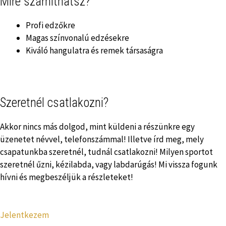
Mire számíthatsz?
Profi edzőkre
Magas színvonalú edzésekre
Kiváló hangulatra és remek társaságra
Szeretnél csatlakozni?
Akkor nincs más dolgod, mint küldeni a részünkre egy
üzenetet névvel, telefonszámmal! Illetve írd meg, mely
csapatunkba szeretnél, tudnál csatlakozni! Milyen sportot
szeretnél űzni, kézilabda, vagy labdarúgás! Mi vissza fogunk
hívni és megbeszéljük a részleteket!
Jelentkezem