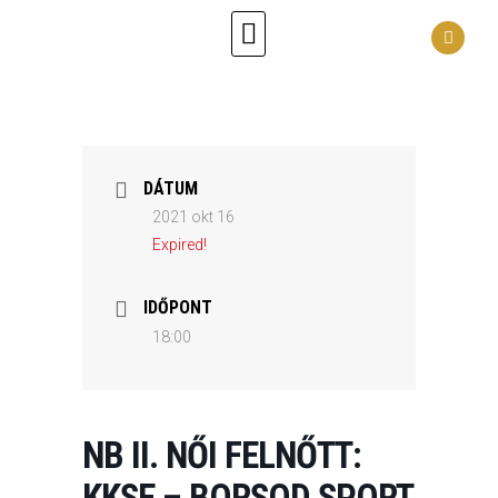
DÁTUM
2021 okt 16
Expired!
IDŐPONT
18:00
NB II. NŐI FELNŐTT:
KKSE – BORSOD SPORT