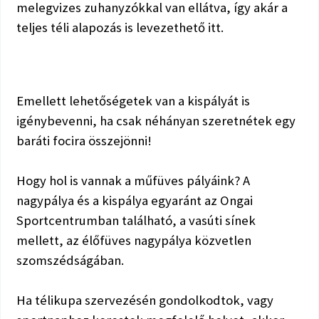
melegvizes zuhanyzókkal van ellátva, így akár a
teljes téli alapozás is levezethető itt.
Emellett lehetőségetek van a kispályát is
igénybevenni, ha csak néhányan szeretnétek egy
baráti focira összejönni!
Hogy hol is vannak a műfüves pályáink? A
nagypálya és a kispálya egyaránt az Ongai
Sportcentrumban található, a vasúti sínek
mellett, az élőfüves nagypálya közvetlen
szomszédságában.
Ha télikupa szervezésén gondolkodtok, vagy