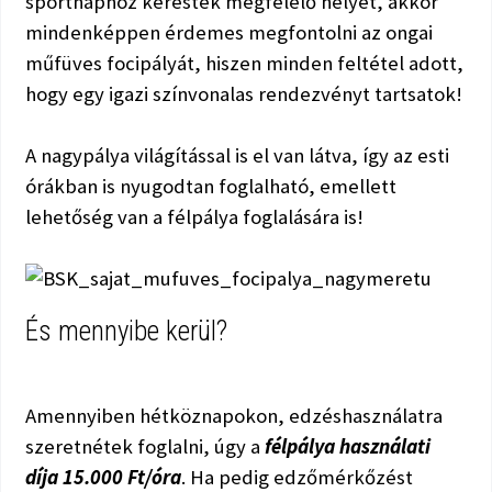
sportnaphoz kerestek megfelelő helyet, akkor
mindenképpen érdemes megfontolni az ongai
műfüves focipályát, hiszen minden feltétel adott,
hogy egy igazi színvonalas rendezvényt tartsatok!
A nagypálya világítással is el van látva, így az esti
órákban is nyugodtan foglalható, emellett
lehetőség van a félpálya foglalására is!
És mennyibe kerül?
Amennyiben hétköznapokon, edzéshasználatra
szeretnétek foglalni, úgy a
félpálya használati
díja 15.000 Ft/óra
. Ha pedig edzőmérkőzést