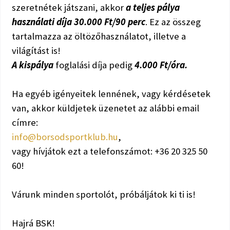
szeretnétek játszani, akkor
a teljes pálya
használati díja 30.000 Ft/90 perc
. Ez az összeg
tartalmazza az öltözőhasználatot, illetve a
világítást is!
A kispálya
foglalási díja pedig
4.000 Ft/óra.
Ha egyéb igényeitek lennének, vagy kérdésetek
van, akkor küldjetek üzenetet az alábbi email
címre:
info@borsodsportklub.hu
,
vagy hívjátok ezt a telefonszámot: +36 20 325 50
60!
Várunk minden sportolót, próbáljátok ki ti is!
Hajrá BSK!